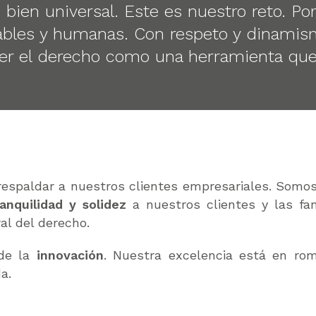
n bien universal. Este es nuestro reto. Po
bles y humanas. Con respeto y dinamism
er el derecho como una herramienta que
spaldar a nuestros clientes empresariales. Somos u
ranquilidad y solidez
a nuestros clientes y las fa
al del derecho.
 de la
innovación
. Nuestra excelencia está en rom
a.